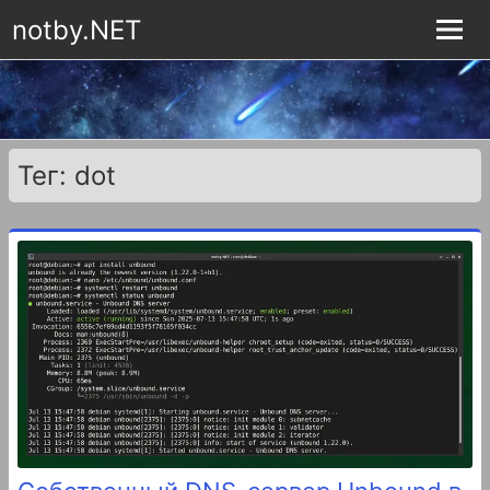
notby.NET
Тег: dot