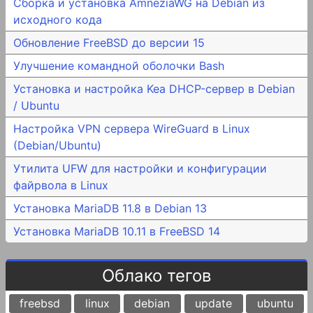
Сборка и установка AmneziaWG на Debian из
исходного кода
Обновление FreeBSD до версии 15
Улучшение командной оболочки Bash
Установка и настройка Kea DHCP-сервер в Debian
/ Ubuntu
Настройка VPN сервера WireGuard в Linux
(Debian/Ubuntu)
Утилита UFW для настройки и конфигурации
файрвола в Linux
Установка MariaDB 11.8 в Debian 13
Установка MariaDB 10.11 в FreeBSD 14
Облако тегов
freebsd
linux
debian
update
ubuntu