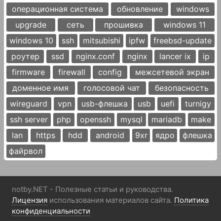
операционная система
обновление
windows
upgrade
сеть
прошивка
windows 11
windows 10
ssh
mitsubishi
ipfw
freebsd-update
роутер
ssd
nginx.conf
nginx
lancer ix
ip
firmware
firewall
config
межсетевой экран
доменное имя
голосовой чат
безопасность
wireguard
vpn
usb-флешка
usb
uefi
turnigy
ssh server
php
openssh
mysql
mariadb
make
lan
https
hdd
android
9xr
ядро
флешка
файрвол
notby.NET - Полезные статьи и руководства.
Лицензия
использования материалов сайта.
Политика
конфиденциальности