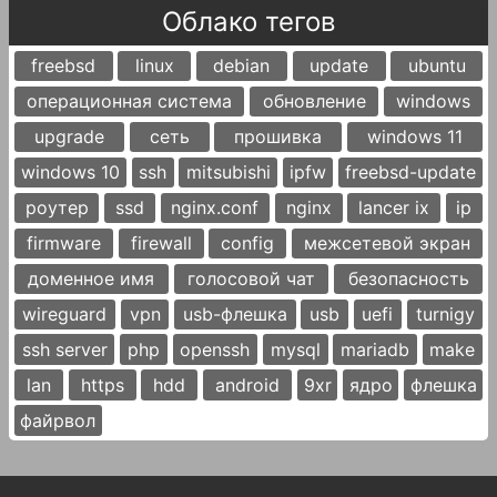
Облако тегов
freebsd
linux
debian
update
ubuntu
операционная система
обновление
windows
upgrade
сеть
прошивка
windows 11
windows 10
ssh
mitsubishi
ipfw
freebsd-update
роутер
ssd
nginx.conf
nginx
lancer ix
ip
firmware
firewall
config
межсетевой экран
доменное имя
голосовой чат
безопасность
wireguard
vpn
usb-флешка
usb
uefi
turnigy
ssh server
php
openssh
mysql
mariadb
make
lan
https
hdd
android
9xr
ядро
флешка
файрвол