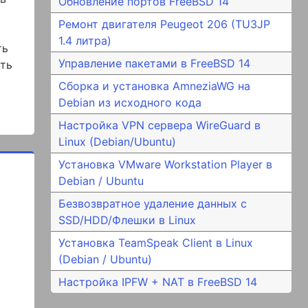
Обновление портов FreeBSD 14
х
Ремонт двигателя Peugeot 206 (TU3JP
1.4 литра)
ть
Управление пакетами в FreeBSD 14
ать
Сборка и установка AmneziaWG на
Debian из исходного кода
Настройка VPN сервера WireGuard в
Linux (Debian/Ubuntu)
Установка VMware Workstation Player в
Debian / Ubuntu
Безвозвратное удаление данных с
SSD/HDD/Флешки в Linux
Установка TeamSpeak Client в Linux
(Debian / Ubuntu)
а
Настройка IPFW + NAT в FreeBSD 14