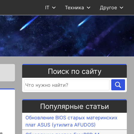
IT
Техника
Другое
Поиск по сайту
Популярные статьи
Обновление BIOS старых материнских
плат ASUS (утилита AFUDOS)
 в