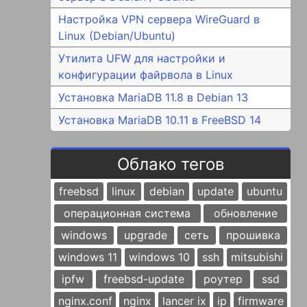
Настройка VPN сервера WireGuard в
Linux (Debian/Ubuntu)
Утилита UFW для настройки и
конфигурации файрвола в Linux
Установка MariaDB 11.8 в Debian 13
Установка MariaDB 10.11 в FreeBSD 14
Облако тегов
freebsd
linux
debian
update
ubuntu
операционная система
обновление
windows
upgrade
сеть
прошивка
windows 11
windows 10
ssh
mitsubishi
ipfw
freebsd-update
роутер
ssd
nginx.conf
nginx
lancer ix
ip
firmware