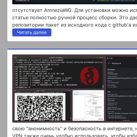
отсутствует AmneziaWG. Для установки можно исп
статье полностью ручной процесс сборки. Это дас
репозитории пакет из исходного кода с github'а и
Читать далее
свою “анонимность” и безопасность в интернете,
VPN также очень удобно использовать, чтобы избав