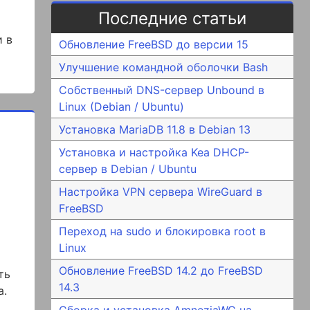
Последние статьи
и в
Обновление FreeBSD до версии 15
Улучшение командной оболочки Bash
Собственный DNS-сервер Unbound в
Linux (Debian / Ubuntu)
Установка MariaDB 11.8 в Debian 13
Установка и настройка Kea DHCP-
сервер в Debian / Ubuntu
Настройка VPN сервера WireGuard в
FreeBSD
Переход на sudo и блокировка root в
Linux
Обновление FreeBSD 14.2 до FreeBSD
ть
14.3
а.
Сборка и установка AmneziaWG на