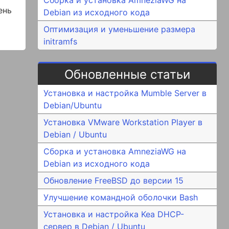
ень
Debian из исходного кода
Оптимизация и уменьшение размера
initramfs
Обновленные статьи
Установка и настройка Mumble Server в
Debian/Ubuntu
Установка VMware Workstation Player в
Debian / Ubuntu
Сборка и установка AmneziaWG на
Debian из исходного кода
Обновление FreeBSD до версии 15
Улучшение командной оболочки Bash
Установка и настройка Kea DHCP-
сервер в Debian / Ubuntu