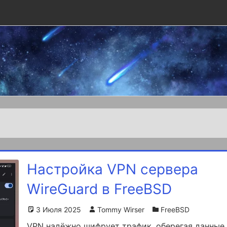
Настройка VPN сервера
WireGuard в FreeBSD
3 Июля 2025
Tommy Wirser
FreeBSD
VPN надёжно шифрует трафик, оберегая данные