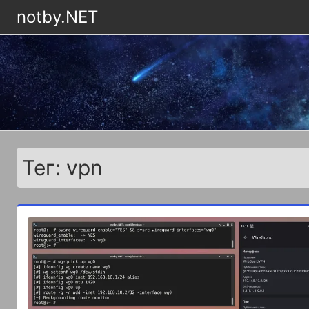
notby.NET
Тег: vpn