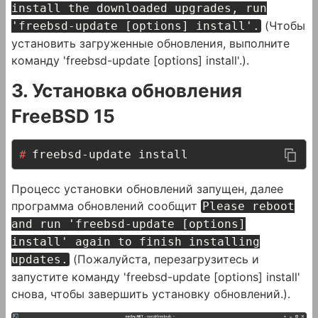
install the downloaded upgrades, run
(Чтобы
'freebsd-update [options] install'.
установить загруженные обновления, выполните
команду 'freebsd-update [options] install'.).
3. Установка обновления
FreeBSD 15
freebsd-update install
Процесс установки обновлений запущен, далее
программа обновлений сообщит
Please reboot
and run 'freebsd-update [options]
install' again to finish installing
(Пожалуйста, перезагрузитесь и
updates.
запустите команду 'freebsd-update [options] install'
снова, чтобы завершить установку обновлений.).