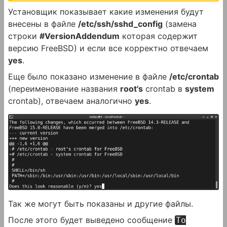
Установщик показывает какие изменения будут
внесены в файле
/etc/ssh/sshd_config
(замена
строки
#VersionAddendum
которая содержит
версию FreeBSD) и если все корректно отвечаем
yes
.
Еще было показано изменение в файле
/etc/crontab
(переименование названия
root's
crontab в
system
crontab), отвечаем аналогично
yes
.
Так же могут быть показаны и другие файлы.
После этого будет выведено сообщение
To