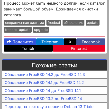
Процесс может быть немного долгий, если каталог
занимает большой объем. Дожидаемся очистки
каталога.
операционная система
freebsd
обновление
update
freebsd-update
upgrade
Поделится
Telegram
X
Facebook
Tumblr
Pinterest
Похожие статьи
Обновление FreeBSD 14.2 до FreeBSD 14.3
Обновление FreeBSD 14.1 до FreeBSD 14.2
Обновление FreeBSD 14 до FreeBSD 14.1
Обновление FreeBSD 13.2 до FreeBSD 14
Переход на тестовую версию Debian 13 Trixie