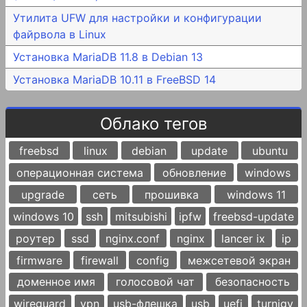
Утилита UFW для настройки и конфигурации
файрвола в Linux
Установка MariaDB 11.8 в Debian 13
Установка MariaDB 10.11 в FreeBSD 14
Облако тегов
freebsd
linux
debian
update
ubuntu
операционная система
обновление
windows
upgrade
сеть
прошивка
windows 11
windows 10
ssh
mitsubishi
ipfw
freebsd-update
роутер
ssd
nginx.conf
nginx
lancer ix
ip
firmware
firewall
config
межсетевой экран
доменное имя
голосовой чат
безопасность
wireguard
vpn
usb-флешка
usb
uefi
turnigy