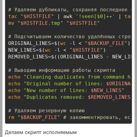
# Удаляем дубликаты, сохраняя последнее вх
tac
"
$HISTFILE
"
 | awk 
'!seen[$0]++'
 | 
tac
 
mv
"
$HISTFILE
.tmp"
"
$HISTFILE
"
# Подсчитываем количество удалённых строк
ORIGINAL_LINES=$(
wc
 -l < 
"
$BACKUP_FILE
"
)

NEW_LINES=$(
wc
 -l < 
"
$HISTFILE
"
)

REMOVED_LINES=$((ORIGINAL_LINES - NEW_LINES
# Выводим информацию работы скрипта
echo
"Cleaning duplicates from command his
echo
"Original number of lines: 
$ORIGINAL_
echo
"New number of lines: 
$NEW_LINES
"
echo
"Duplicates removed: 
$REMOVED_LINES
"
# Удаляем резервную копию
rm
"
$BACKUP_FILE
"
# закомментировать, если
Делаем скрипт исполняемым