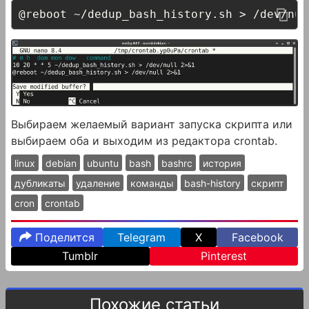
@reboot ~/dedup_bash_history.sh > /dev/nul
Выбираем желаемый вариант запуска скрипта или
выбираем оба и выходим из редактора crontab.
linux
debian
ubuntu
bash
bashrc
история
дубликаты
удаление
команды
bash-history
скрипт
cron
crontab
Поделится
Telegram
X
Facebook
Tumblr
Pinterest
Похожие статьи