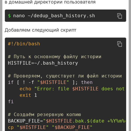
в домашней директории пользователя
nano ~/dedup_bash_history.sh
Добавляем следующий скрипт
#!/bin/bash
# Путь к основному файлу истории
HISTFILE=~/.bash_history

# Проверяем, существует ли файл истории
if
 [ ! -f 
"
$HISTFILE
"
 ]; 
then
echo
"Error: file 
$HISTFILE
 does not e
exit
fi
# Создаём резервную копию
BACKUP_FILE=
"
$HISTFILE
.bak.
$(date +%Y%m%d_
cp
"
$HISTFILE
"
"
$BACKUP_FILE
"