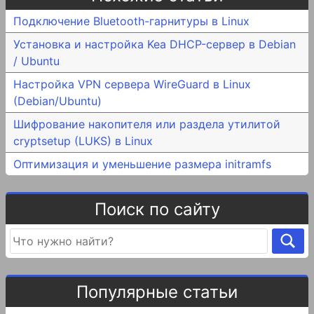
Подключение Bluetooth-гарнитуры в Linux
Установка и настройка Kea DHCP-сервер в Debian
/ Ubuntu
Настройка VPN сервера WireGuard в Linux
(Debian/Ubuntu)
Шифрование накопителя или раздела утилитой
cryptsetup (LUKS) в Linux
Оптимизация и уменьшение размера initramfs
Поиск по сайту
Популярные статьи