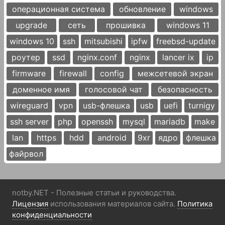
операционная система
обновление
windows
upgrade
сеть
прошивка
windows 11
windows 10
ssh
mitsubishi
ipfw
freebsd-update
роутер
ssd
nginx.conf
nginx
lancer ix
ip
firmware
firewall
config
межсетевой экран
доменное имя
голосовой чат
безопасность
wireguard
vpn
usb-флешка
usb
uefi
turnigy
ssh server
php
openssh
mysql
mariadb
make
lan
https
hdd
android
9xr
ядро
флешка
файрвол
notby.NET - Полезные статьи и руководства.
Лицензия
использования материалов сайта.
Политика
конфиденциальности