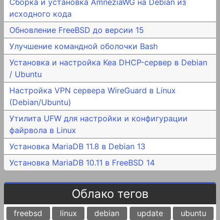
Сборка и установка AmneziaWG на Debian из
исходного кода
Обновление FreeBSD до версии 15
Улучшение командной оболочки Bash
Установка и настройка Kea DHCP-сервер в Debian
/ Ubuntu
Настройка VPN сервера WireGuard в Linux
(Debian/Ubuntu)
Утилита UFW для настройки и конфигурации
файрвола в Linux
Установка MariaDB 11.8 в Debian 13
Установка MariaDB 10.11 в FreeBSD 14
Облако тегов
freebsd
linux
debian
update
ubuntu