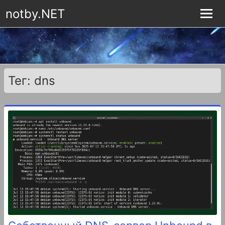
notby.NET
Тег: dns