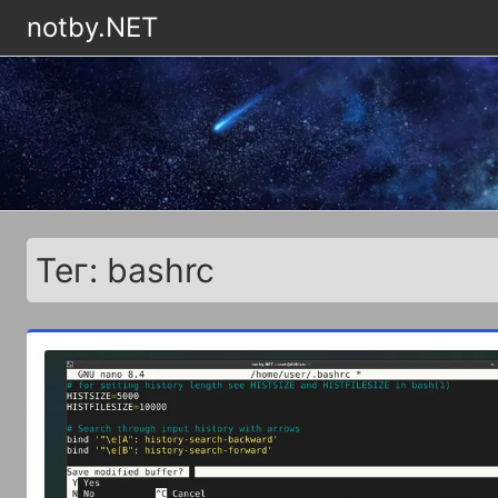
notby.NET
Тег: bashrc