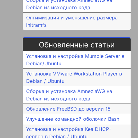
Debian из исходного кода
Оптимизация и уменьшение размера
initramfs
Обновленные статьи
Установка и настройка Mumble Server в
Debian/Ubuntu
Установка VMware Workstation Player в
Debian / Ubuntu
Сборка и установка AmneziaWG на
Debian из исходного кода
Обновление FreeBSD до версии 15
Улучшение командной оболочки Bash
Установка и настройка Kea DHCP-
сервер в Debian / Ubuntu