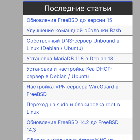
Последние статьи
Обновление FreeBSD до версии 15
Улучшение командной оболочки Bash
Собственный DNS-сервер Unbound в
Linux (Debian / Ubuntu)
Установка MariaDB 11.8 в Debian 13
Установка и настройка Kea DHCP-
сервер в Debian / Ubuntu
Настройка VPN сервера WireGuard в
FreeBSD
Переход на sudo и блокировка root в
Linux
Обновление FreeBSD 14.2 до FreeBSD
14.3
Сборка и установка AmneziaWG на