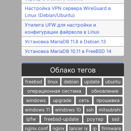
Настройка VPN сервера WireGuard в
Linux (Debian/Ubuntu)
Утилита UFW для настройки и
конфигурации файрвола в Linux
Установка MariaDB 11.8 в Debian 13
Установка MariaDB 10.11 в FreeBSD 14
Облако тегов
freebsd
linux
debian
update
ubuntu
операционная система
обновление
windows
upgrade
сеть
прошивка
windows 11
windows 10
ssh
mitsubishi
ipfw
freebsd-update
роутер
ssd
nginx.conf
nginx
lancer ix
ip
firmware