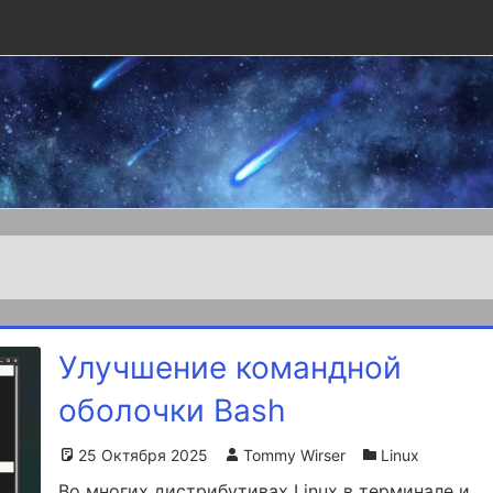
Улучшение командной
оболочки Bash
25 Октября 2025
Tommy Wirser
Linux
Во многих дистрибутивах Linux в терминале и