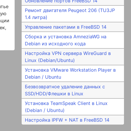
Обновление портов FreeBSD 14
атье
Ремонт двигателя Peugeot 206 (TU3JP
зую
1.4 литра)
ации
Управление пакетами в FreeBSD 14
ек,
Сборка и установка AmneziaWG на
Debian из исходного кода
Настройка VPN сервера WireGuard в
Linux (Debian/Ubuntu)
Установка VMware Workstation Player в
Debian / Ubuntu
Безвозвратное удаление данных с
SSD/HDD/Флешки в Linux
Установка TeamSpeak Client в Linux
(Debian / Ubuntu)
Настройка IPFW + NAT в FreeBSD 14