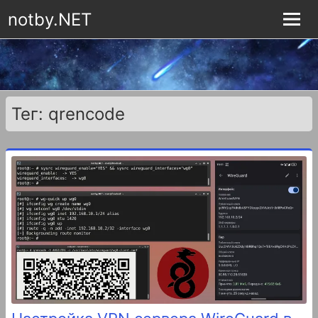
notby.NET
Тег: qrencode