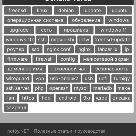
freebsd
linux
debian
update
ubuntu
операционная система
обновление
windows
upgrade
сеть
прошивка
windows 11
windows 10
ssh
mitsubishi
ipfw
freebsd-update
роутер
ssd
nginx.conf
nginx
lancer ix
ip
firmware
firewall
config
межсетевой экран
доменное имя
голосовой чат
безопасность
wireguard
vpn
usb-флешка
usb
uefi
turnigy
ssh server
php
openssh
mysql
mariadb
make
lan
https
hdd
android
9xr
ядро
флешка
файрвол
notby.NET - Полезные статьи и руководства.