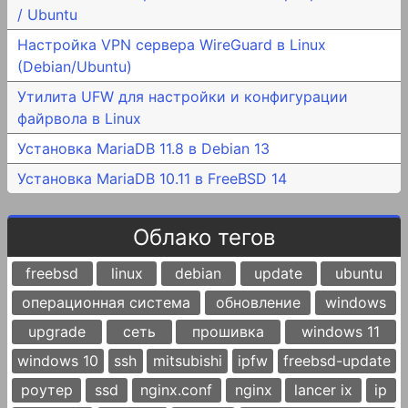
/ Ubuntu
Настройка VPN сервера WireGuard в Linux
(Debian/Ubuntu)
Утилита UFW для настройки и конфигурации
файрвола в Linux
Установка MariaDB 11.8 в Debian 13
Установка MariaDB 10.11 в FreeBSD 14
Облако тегов
freebsd
linux
debian
update
ubuntu
операционная система
обновление
windows
upgrade
сеть
прошивка
windows 11
windows 10
ssh
mitsubishi
ipfw
freebsd-update
роутер
ssd
nginx.conf
nginx
lancer ix
ip