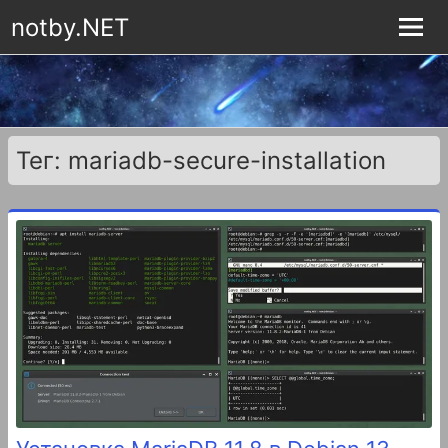
notby.NET
Тег: mariadb-secure-installation