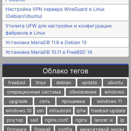
Настройка VPN сервера WireGuard в Linux
(Debian/Ubuntu)
Утилита UFW для настройки и конфигурации
файрвола в Linux
Установка MariaDB 11.8 в Debian 13
Установка MariaDB 10.11 в FreeBSD 14
Облако тегов
freebsd
linux
debian
update
ubuntu
операционная система
обновление
windows
upgrade
сеть
прошивка
windows 11
windows 10
ssh
mitsubishi
ipfw
freebsd-update
роутер
ssd
nginx.conf
nginx
lancer ix
ip
firmware
firewall
config
межсетевой экран