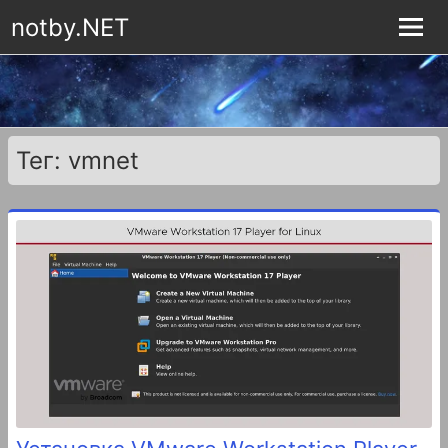
notby.NET
Тег: vmnet