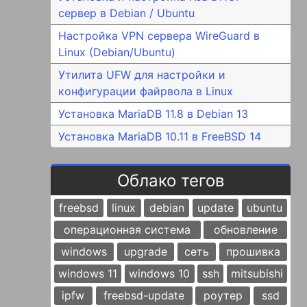
сервер в Debian / Ubuntu
Настройка VPN сервера WireGuard в
Linux (Debian/Ubuntu)
Утилита UFW для настройки и
конфигурации файрвола в Linux
Установка MariaDB 11.8 в Debian 13
Установка MariaDB 10.11 в FreeBSD 14
Облако тегов
freebsd
linux
debian
update
ubuntu
операционная система
обновление
windows
upgrade
сеть
прошивка
windows 11
windows 10
ssh
mitsubishi
ipfw
freebsd-update
роутер
ssd