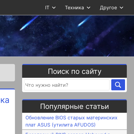
IT
Техника
Другое
Поиск по сайту
вка
Популярные статьи
Обновление BIOS старых материнских
плат ASUS (утилита AFUDOS)