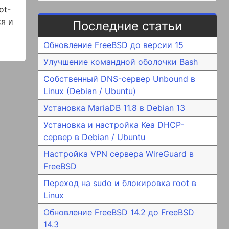
ot-
я и
Последние статьи
Обновление FreeBSD до версии 15
Улучшение командной оболочки Bash
Собственный DNS-сервер Unbound в
Linux (Debian / Ubuntu)
Установка MariaDB 11.8 в Debian 13
Установка и настройка Kea DHCP-
сервер в Debian / Ubuntu
Настройка VPN сервера WireGuard в
FreeBSD
Переход на sudo и блокировка root в
Linux
Обновление FreeBSD 14.2 до FreeBSD
14.3