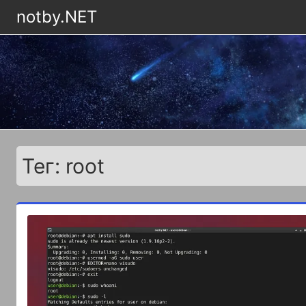
notby.NET
Тег: root