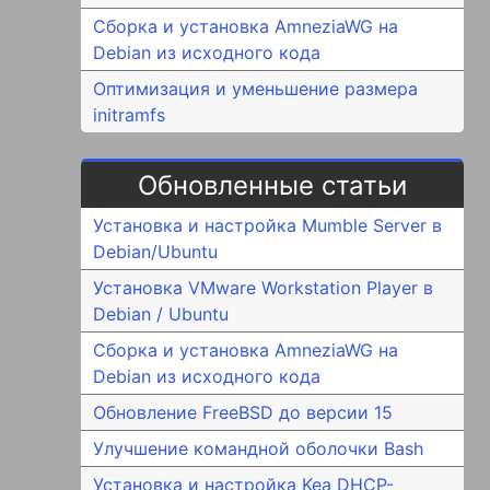
Сборка и установка AmneziaWG на
Debian из исходного кода
Оптимизация и уменьшение размера
initramfs
Обновленные статьи
Установка и настройка Mumble Server в
Debian/Ubuntu
Установка VMware Workstation Player в
Debian / Ubuntu
Сборка и установка AmneziaWG на
Debian из исходного кода
Обновление FreeBSD до версии 15
Улучшение командной оболочки Bash
Установка и настройка Kea DHCP-