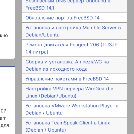
Безопасный DNS сервер Unbound в
FreeBSD 14.1
а
Обновление портов FreeBSD 14
Установка и настройка Mumble Server в
Debian/Ubuntu
ожно
Ремонт двигателя Peugeot 206 (TU3JP
1.4 литра)
Сборка и установка AmneziaWG на
Debian из исходного кода
Управление пакетами в FreeBSD 14
Настройка VPN сервера WireGuard в
Linux (Debian/Ubuntu)
Установка VMware Workstation Player в
30?
Debian / Ubuntu
eam
Установка TeamSpeak Client в Linux
 для
(Debian / Ubuntu)