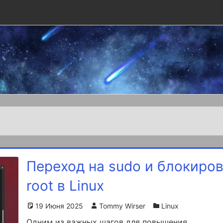
Переход на sudo и блокиро
root в Linux
19 Июня 2025
Tommy Wirser
Linux
Одним из важных шагов для повышения