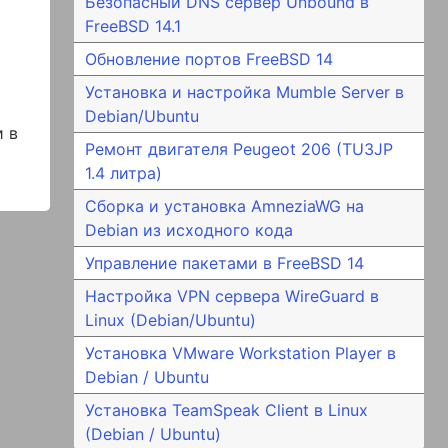
Безопасный DNS сервер Unbound в
FreeBSD 14.1
а
Обновление портов FreeBSD 14
Установка и настройка Mumble Server в
Debian/Ubuntu
и в
Ремонт двигателя Peugeot 206 (TU3JP
1.4 литра)
Сборка и установка AmneziaWG на
Debian из исходного кода
Управление пакетами в FreeBSD 14
Настройка VPN сервера WireGuard в
Linux (Debian/Ubuntu)
Установка VMware Workstation Player в
Debian / Ubuntu
Установка TeamSpeak Client в Linux
(Debian / Ubuntu)