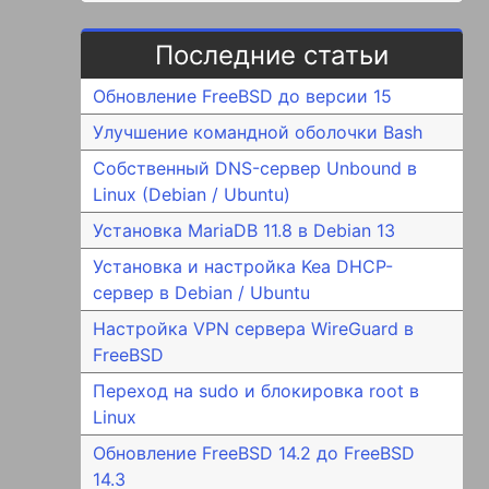
Последние статьи
Обновление FreeBSD до версии 15
Улучшение командной оболочки Bash
Собственный DNS-сервер Unbound в
Linux (Debian / Ubuntu)
Установка MariaDB 11.8 в Debian 13
Установка и настройка Kea DHCP-
сервер в Debian / Ubuntu
Настройка VPN сервера WireGuard в
FreeBSD
Переход на sudo и блокировка root в
Linux
Обновление FreeBSD 14.2 до FreeBSD
14.3