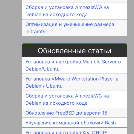
Сборка и установка AmneziaWG на
Debian из исходного кода
Оптимизация и уменьшение размера
initramfs
Обновленные статьи
Установка и настройка Mumble Server в
Debian/Ubuntu
Установка VMware Workstation Player в
Debian / Ubuntu
Сборка и установка AmneziaWG на
Debian из исходного кода
Обновление FreeBSD до версии 15
Улучшение командной оболочки Bash
Установка и настройка Kea DHCP-