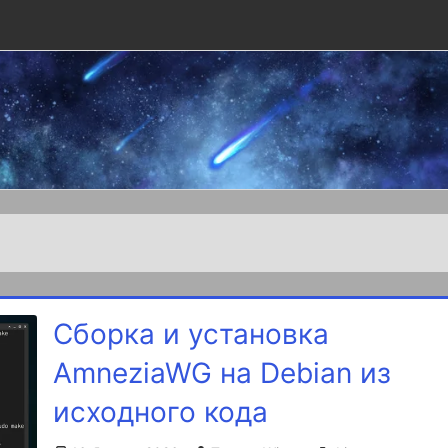
Сборка и установка
AmneziaWG на Debian из
исходного кода