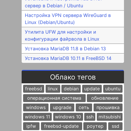
сервер в Debian / Ubuntu
Настройка VPN сервера WireGuard в
Linux (Debian/Ubuntu)
Утилита UFW для настройки и
конфигурации файрвола в Linux
Установка MariaDB 11.8 в Debian 13
Установка MariaDB 10.11 в FreeBSD 14
Облако тегов
freebsd
linux
debian
update
ubuntu
операционная система
обновление
windows
upgrade
сеть
прошивка
windows 11
windows 10
ssh
mitsubishi
ipfw
freebsd-update
роутер
ssd