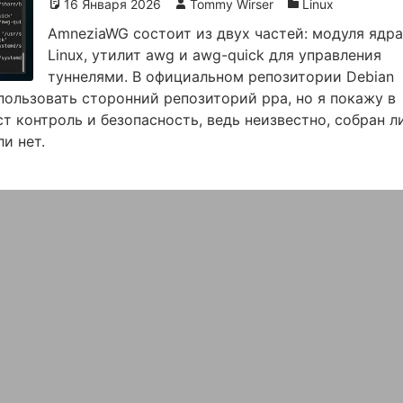
16 Января 2026
Tommy Wirser
Linux
AmneziaWG состоит из двух частей: модуля ядр
Linux, утилит awg и awg-quick для управления
туннелями. В официальном репозитории Debian
ользовать сторонний репозиторий ppa, но я покажу в
т контроль и безопасность, ведь неизвестно, собран л
ли нет.