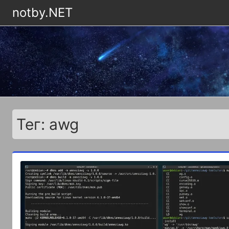
notby.NET
Тег: awg