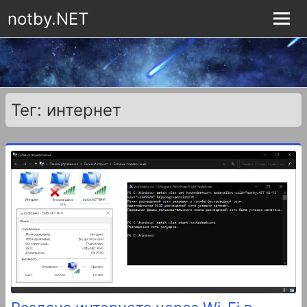
notby.NET
Тег: интернет