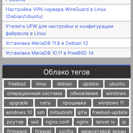
Настройка VPN сервера WireGuard в Linux
(Debian/Ubuntu)
Утилита UFW для настройки и конфигурации
файрвола в Linux
Установка MariaDB 11.8 в Debian 13
Установка MariaDB 10.11 в FreeBSD 14
Облако тегов
freebsd
linux
debian
update
ubuntu
операционная система
обновление
windows
upgrade
сеть
прошивка
windows 11
windows 10
ssh
mitsubishi
ipfw
freebsd-update
роутер
ssd
nginx.conf
nginx
lancer ix
ip
firmware
firewall
config
межсетевой экран