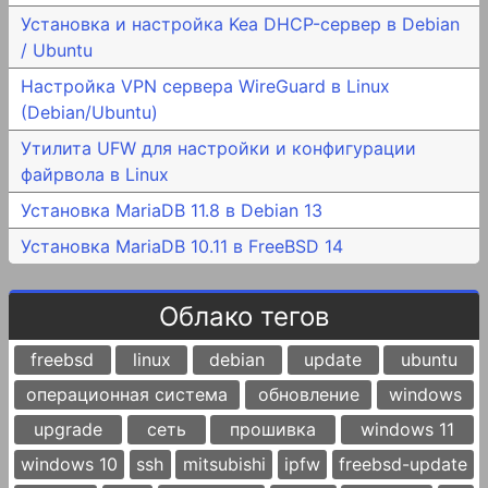
Установка и настройка Kea DHCP-сервер в Debian
/ Ubuntu
Настройка VPN сервера WireGuard в Linux
(Debian/Ubuntu)
Утилита UFW для настройки и конфигурации
файрвола в Linux
Установка MariaDB 11.8 в Debian 13
Установка MariaDB 10.11 в FreeBSD 14
Облако тегов
freebsd
linux
debian
update
ubuntu
операционная система
обновление
windows
upgrade
сеть
прошивка
windows 11
windows 10
ssh
mitsubishi
ipfw
freebsd-update