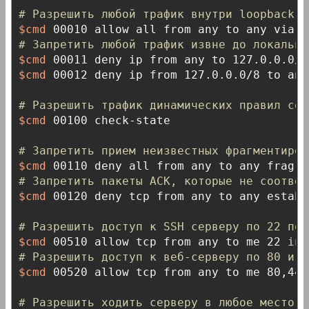
# Разрешить любой трафик внутри loopback и
$cmd
# Запретить любой трафик извне до локальны
$cmd
$cmd
 00012 deny ip from 127.0.0.0/8 to any

# Разрешить трафик динамических правил соз
$cmd
 00100 check-state

# Запретить прием неизвестных фрагментиров
$cmd
 00110 deny all from any to any frag 
i
# Запретить пакеты ACK, которые не соответ
$cmd
 00120 deny tcp from any to any establ
# Разрешить доступ к SSH серверу по 22 пор
$cmd
 00510 allow tcp from any to me 22 
in
 
# Разрешить доступ к веб-серверу по 80 и 4
$cmd
 00520 allow tcp from any to me 80,443
# Разрешить ходить серверу в любое место