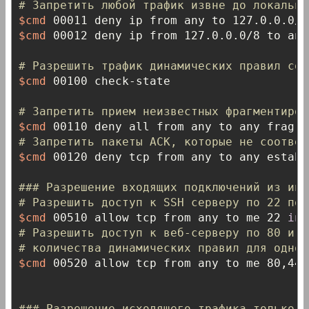
# Запретить любой трафик извне до локальны
$cmd
$cmd
 00012 deny ip from 127.0.0.0/8 to any

# Разрешить трафик динамических правил соз
$cmd
 00100 check-state

# Запретить прием неизвестных фрагментиров
$cmd
 00110 deny all from any to any frag 
i
# Запретить пакеты ACK, которые не соответ
$cmd
 00120 deny tcp from any to any establ
### Разрешение входящих подключений из инт
# Разрешить доступ к SSH серверу по 22 пор
$cmd
 00510 allow tcp from any to me 22 
in
 
# Разрешить доступ к веб-серверу по 80 и 4
# количества динамических правил для одног
$cmd
 00520 allow tcp from any to me 80,443
### Разрешение исходящего трафика только в