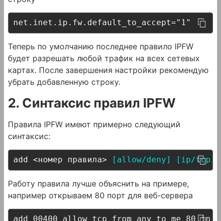
net.inet.ip.fw.default_to_accept="1"
Теперь по умолчанию последнее правило IPFW
будет разрешать любой трафик на всех сетевых
картах. После завершения настройки рекомендую
убрать добавленную строку.
2. Синтаксис правил IPFW
Правила IPFW имеют примерно следующий
синтаксис:
add <номер правила> 
[allow/deny]
[ip/tcp/u
Работу правила лучше объяснить на примере,
например открываем 80 порт для веб-сервера
add 00400 allow tcp from any to me 80 in v