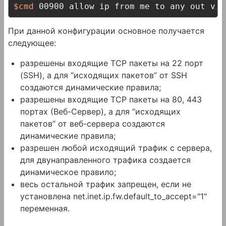
$cmd
 00900 allow ip from me to any out via
При данной конфигурации основное получается
следующее:
разрешены входящие TCP пакеты на 22 порт
(SSH), а для “исходящих пакетов” от SSH
создаются динамические правила;
разрешены входящие TCP пакеты на 80, 443
портах (Веб-Сервер), а для “исходящих
пакетов” от веб-сервера создаются
динамические правила;
разрешен любой исходящий трафик с сервера,
для двунаправленного трафика создается
динамическое правило;
весь остальной трафик запрещен, если не
установлена net.inet.ip.fw.default_to_accept="1"
переменная.