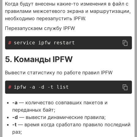
Когда будут внесены какие-то изменения в файл с
правилами межсетевого экрана и маршрутизации,
необходимо перезапустить IPFW.
Перезапускаем службу IPFW
service ipfw restart
5. Команды IPFW
Вывести статистику по работе правил IPFW
ipfw -a -d -t list
-a
— количество совпавших пакетов и
переданных байт;
-d
— вывести динамические правила;
-t
— время когда сработало правило последний
раз;