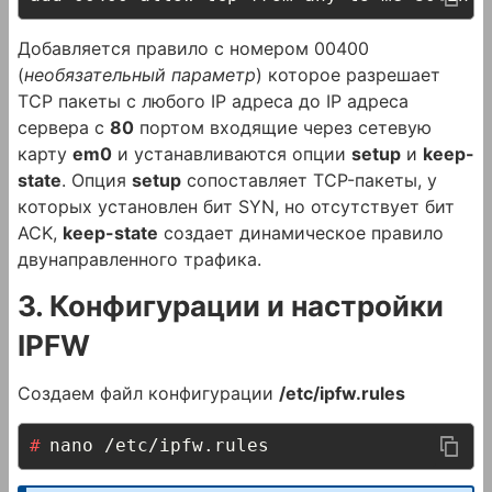
Добавляется правило с номером 00400
(
необязательный параметр
) которое разрешает
TCP пакеты с любого IP адреса до IP адреса
сервера с
80
портом входящие через сетевую
карту
em0
и устанавливаются опции
setup
и
keep-
state
. Опция
setup
сопоставляет TCP-пакеты, у
которых установлен бит SYN, но отсутствует бит
ACK,
keep-state
создает динамическое правило
двунаправленного трафика.
3. Конфигурации и настройки
IPFW
Создаем файл конфигурации
/etc/ipfw.rules
nano /etc/ipfw.rules