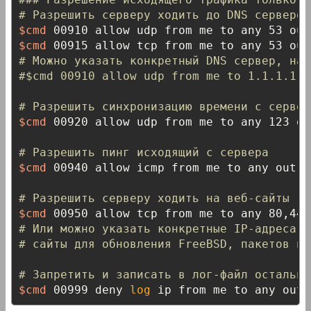
# Разрешить серверу ходить до DNS серверов
$cmd
 00910 allow udp from me to any 53 out
$cmd
 00915 allow tcp from me to any 53 out
# Можно указать конкретный DNS сервер, нап
#$cmd 00910 allow udp from me to 1.1.1.1 5
# Разрешить синхронизацию времени с сервер
$cmd
 00920 allow udp from me to any 123 ou
# Разрешить пинг исходящий с сервера
$cmd
 00940 allow icmp from me to any out v
# Разрешить серверу ходить на веб-сайты
$cmd
 00950 allow tcp from me to any 80,443
# Или можно указать конкретные IP-адреса в
# сайты для обновления FreeBSD, пакетов и 
# Запретить и записать в лог-файл остально
$cmd
 00999 deny 
log
 ip from me to any out 