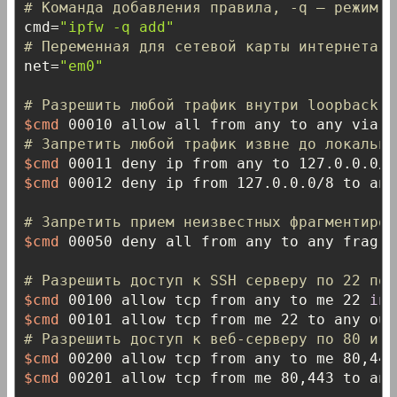
# Команда добавления правила, -q — режим б
cmd=
"ipfw -q add"
# Переменная для сетевой карты интернета
net=
"em0"
# Разрешить любой трафик внутри loopback и
$cmd
# Запретить любой трафик извне до локальны
$cmd
$cmd
 00012 deny ip from 127.0.0.0/8 to any

# Запретить прием неизвестных фрагментиров
$cmd
 00050 deny all from any to any frag 
i
# Разрешить доступ к SSH серверу по 22 пор
$cmd
 00100 allow tcp from any to me 22 
in
 
$cmd
 00101 allow tcp from me 22 to any out
# Разрешить доступ к веб-серверу по 80 и 4
$cmd
 00200 allow tcp from any to me 80,443
$cmd
 00201 allow tcp from me 80,443 to any