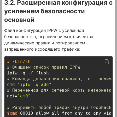
3.2. Расширенная конфигурация с
усилением безопасности
основной
Файл конфигурации IPFW с усиленной
безопасностью, ограничением количества
динамических правил и логированием
запрещенного исходящего трафика:
#!/bin/sh
# Очищаем список правил IPFW
# Команда добавления правила, -q — режим б
cmd=
"ipfw -q add"
# Переменная для сетевой карты интернета
net=
"em0"
# Разрешить любой трафик внутри loopback и
$cmd