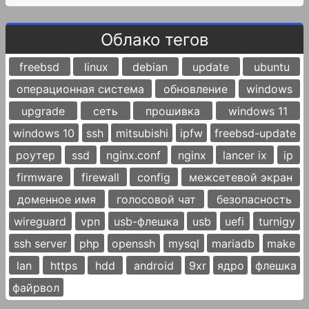
Облако тегов
freebsd
linux
debian
update
ubuntu
операционная система
обновление
windows
upgrade
сеть
прошивка
windows 11
windows 10
ssh
mitsubishi
ipfw
freebsd-update
роутер
ssd
nginx.conf
nginx
lancer ix
ip
firmware
firewall
config
межсетевой экран
доменное имя
голосовой чат
безопасность
wireguard
vpn
usb-флешка
usb
uefi
turnigy
ssh server
php
openssh
mysql
mariadb
make
lan
https
hdd
android
9xr
ядро
флешка
файрвол