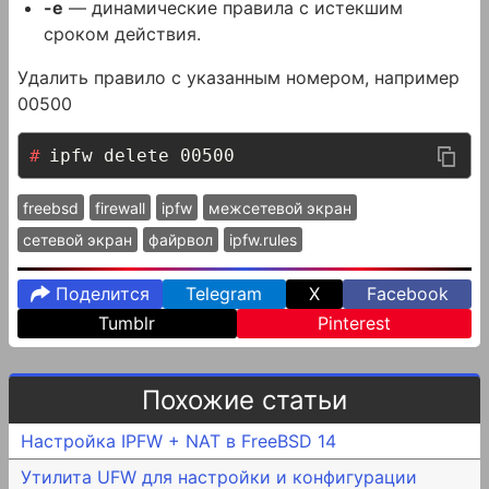
-e
— динамические правила с истекшим
сроком действия.
Удалить правило с указанным номером, например
00500
ipfw delete 00500
freebsd
firewall
ipfw
межсетевой экран
сетевой экран
файрвол
ipfw.rules
Поделится
Telegram
X
Facebook
Tumblr
Pinterest
Похожие статьи
Настройка IPFW + NAT в FreeBSD 14
Утилита UFW для настройки и конфигурации