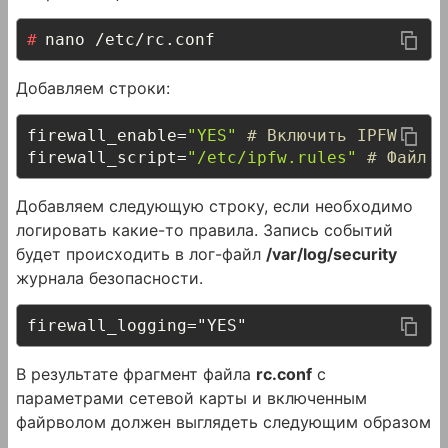
nano /etc/rc.conf
Добавляем строки:
firewall_enable
=
"YES"
# Включить IPFW
firewall_script
=
"/etc/ipfw.rules"
# Файл с
Добавляем следующую строку, если необходимо
логировать какие-то правила. Запись событий
будет происходить в лог-файл
/var/log/security
журнала безопасности.
firewall_logging="YES"
В результате фрагмент файла
rc.conf
с
параметрами сетевой карты и включенным
файрволом должен выглядеть следующим образом