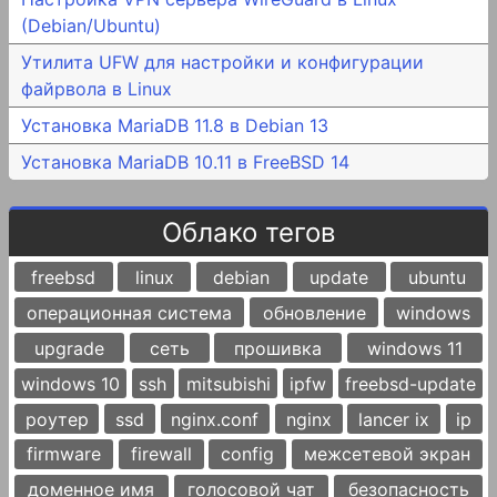
(Debian/Ubuntu)
Утилита UFW для настройки и конфигурации
файрвола в Linux
Установка MariaDB 11.8 в Debian 13
Установка MariaDB 10.11 в FreeBSD 14
Облако тегов
freebsd
linux
debian
update
ubuntu
операционная система
обновление
windows
upgrade
сеть
прошивка
windows 11
windows 10
ssh
mitsubishi
ipfw
freebsd-update
роутер
ssd
nginx.conf
nginx
lancer ix
ip
firmware
firewall
config
межсетевой экран
доменное имя
голосовой чат
безопасность